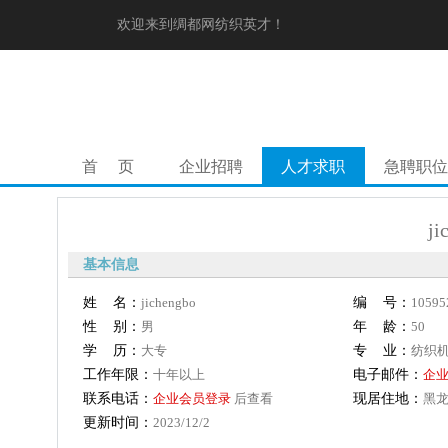
欢迎来到绸都网纺织英才！
首 页
企业招聘
人才求职
急聘职位
j
基本信息
姓 名：
jichengbo
编 号：
10595
性 别：
男
年 龄：
50
学 历：
大专
专 业：
纺织
工作年限：
十年以上
电子邮件：
企
联系电话：
企业会员登录
后查看
现居住地：
黑
更新时间：
2023/12/2